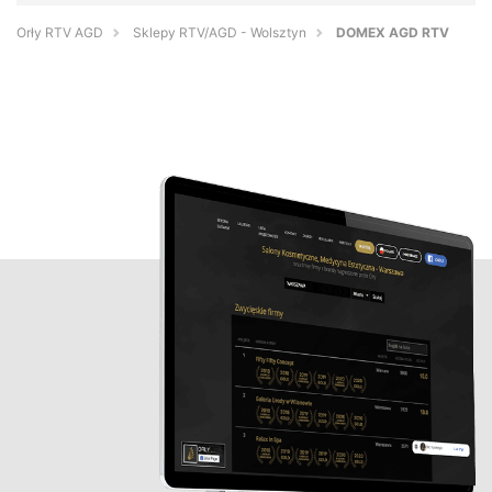
Orły RTV AGD
Sklepy RTV/AGD - Wolsztyn
DOMEX AGD RTV