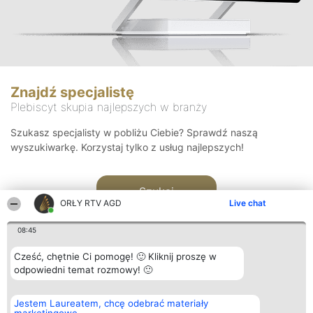
Znajdź specjalistę
Plebiscyt skupia najlepszych w branży
Szukasz specjalisty w pobliżu Ciebie? Sprawdź naszą
wyszukiwarkę. Korzystaj tylko z usług najlepszych!
Szukaj
ORŁY RTV AGD
Live chat
08:45
Cześć, chętnie Ci pomogę! 🙂 Kliknij proszę w
odpowiedni temat rozmowy! 🙂
Organizator plebiscytu
Plebiscyt
Kontakt
Jestem Laureatem, chcę odebrać materiały
Bright Side Solutions sp. z o.
Laureaci
Kontakt