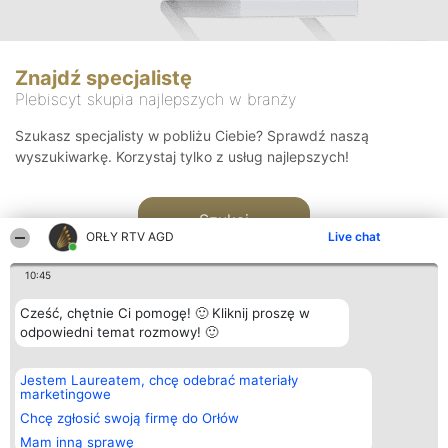
Znajdź specjalistę
Plebiscyt skupia najlepszych w branży
Szukasz specjalisty w pobliżu Ciebie? Sprawdź naszą
wyszukiwarkę. Korzystaj tylko z usług najlepszych!
Szukaj
ORŁY RTV AGD
Live chat
10:45
Cześć, chętnie Ci pomogę! 🙂 Kliknij proszę w
odpowiedni temat rozmowy! 🙂
Organizator plebiscytu
Plebiscyt
Kontakt
Jestem Laureatem, chcę odebrać materiały
Bright Side Solutions sp. z o.
Laureaci
Kontakt
marketingowe
o. sp. k.
Lista
ul. Ruska 22
wszystkich
Chcę zgłosić swoją firmę do Orłów
Wrocław 50-079
Laureatów
Mam inną sprawę
KRS 0000749100 | Regon
Zasady