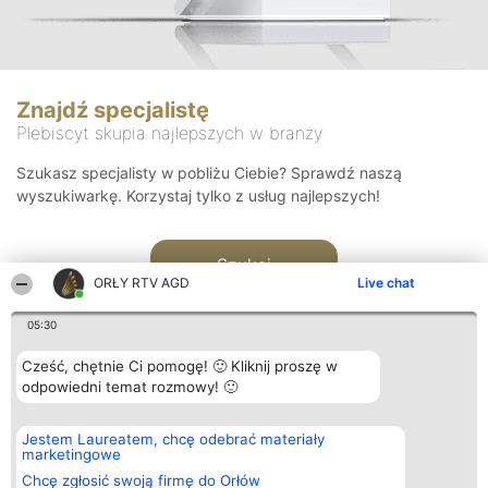
Znajdź specjalistę
Plebiscyt skupia najlepszych w branży
Szukasz specjalisty w pobliżu Ciebie? Sprawdź naszą
wyszukiwarkę. Korzystaj tylko z usług najlepszych!
Szukaj
ORŁY RTV AGD
Live chat
05:30
Cześć, chętnie Ci pomogę! 🙂 Kliknij proszę w
odpowiedni temat rozmowy! 🙂
Organizator plebiscytu
Plebiscyt
Kontakt
Jestem Laureatem, chcę odebrać materiały
Bright Side Solutions sp. z o.
Laureaci
Kontakt
marketingowe
o. sp. k.
Lista
ul. Ruska 22
wszystkich
Chcę zgłosić swoją firmę do Orłów