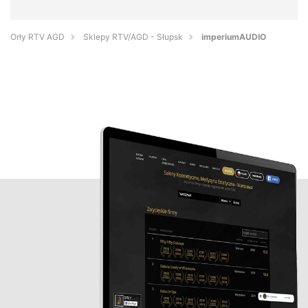
Orły RTV AGD
Sklepy RTV/AGD - Słupsk
imperiumAUDIO