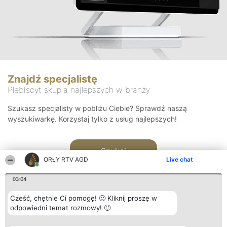
Znajdź specjalistę
Plebiscyt skupia najlepszych w branży
Szukasz specjalisty w pobliżu Ciebie? Sprawdź naszą
wyszukiwarkę. Korzystaj tylko z usług najlepszych!
Szukaj
ORŁY RTV AGD
Live chat
03:04
Cześć, chętnie Ci pomogę! 🙂 Kliknij proszę w
odpowiedni temat rozmowy! 🙂
Organizator plebiscytu
Plebiscyt
Kontakt