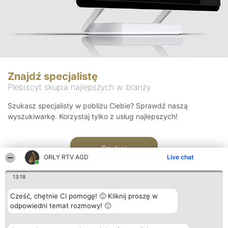
Znajdź specjalistę
Plebiscyt skupia najlepszych w branży
Szukasz specjalisty w pobliżu Ciebie? Sprawdź naszą
wyszukiwarkę. Korzystaj tylko z usług najlepszych!
Szukaj
ORŁY RTV AGD
Live chat
13:18
Cześć, chętnie Ci pomogę! 🙂 Kliknij proszę w
odpowiedni temat rozmowy! 🙂
Organizator plebiscytu
Plebiscyt
Kontakt