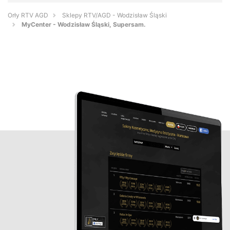
Orły RTV AGD
Sklepy RTV/AGD - Wodzisław Śląski
MyCenter - Wodzisław Śląski, Supersam.