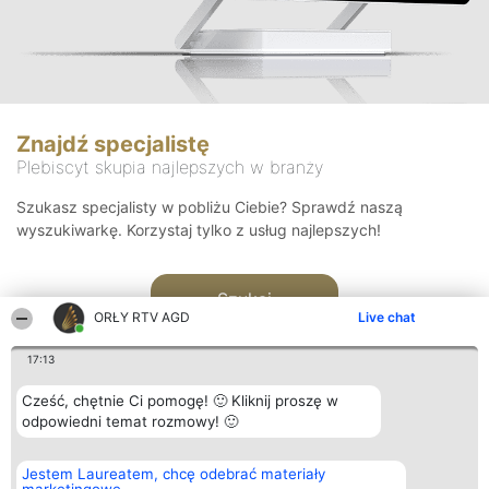
Znajdź specjalistę
Plebiscyt skupia najlepszych w branży
Szukasz specjalisty w pobliżu Ciebie? Sprawdź naszą
wyszukiwarkę. Korzystaj tylko z usług najlepszych!
Szukaj
ORŁY RTV AGD
Live chat
17:13
Cześć, chętnie Ci pomogę! 🙂 Kliknij proszę w
odpowiedni temat rozmowy! 🙂
Organizator plebiscytu
Plebiscyt
Kontakt
Jestem Laureatem, chcę odebrać materiały
Bright Side Solutions sp. z o.
Laureaci
Kontakt