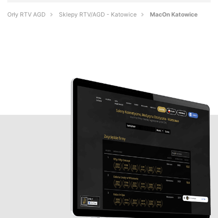
Orły RTV AGD
Sklepy RTV/AGD - Katowice
MacOn Katowice