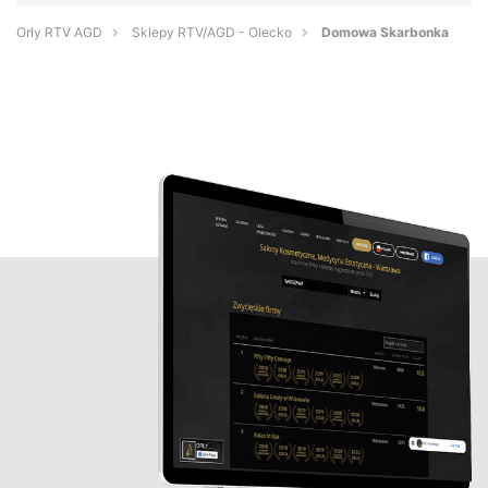
Orły RTV AGD
Sklepy RTV/AGD - Olecko
Domowa Skarbonka