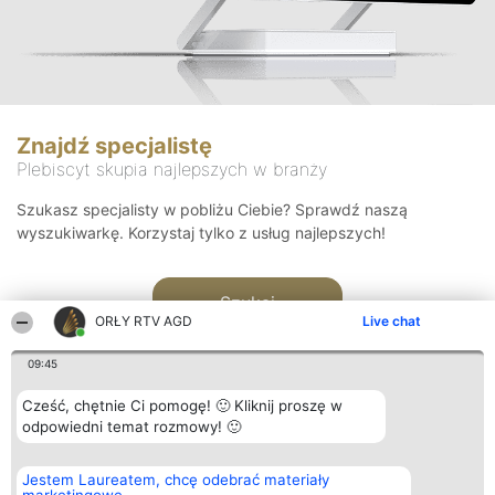
Znajdź specjalistę
Plebiscyt skupia najlepszych w branży
Szukasz specjalisty w pobliżu Ciebie? Sprawdź naszą
wyszukiwarkę. Korzystaj tylko z usług najlepszych!
Szukaj
ORŁY RTV AGD
Live chat
09:45
Cześć, chętnie Ci pomogę! 🙂 Kliknij proszę w
odpowiedni temat rozmowy! 🙂
Organizator plebiscytu
Plebiscyt
Kontakt
Jestem Laureatem, chcę odebrać materiały
Bright Side Solutions sp. z o.
Laureaci
Kontakt