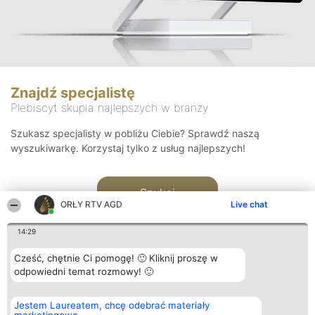
Znajdź specjalistę
Plebiscyt skupia najlepszych w branży
Szukasz specjalisty w pobliżu Ciebie? Sprawdź naszą
wyszukiwarkę. Korzystaj tylko z usług najlepszych!
Szukaj
ORŁY RTV AGD
Live chat
14:29
Cześć, chętnie Ci pomogę! 🙂 Kliknij proszę w
odpowiedni temat rozmowy! 🙂
Organizator plebiscytu
Plebiscyt
Kontakt
Jestem Laureatem, chcę odebrać materiały
Bright Side Solutions sp. z o.
Laureaci
Kontakt