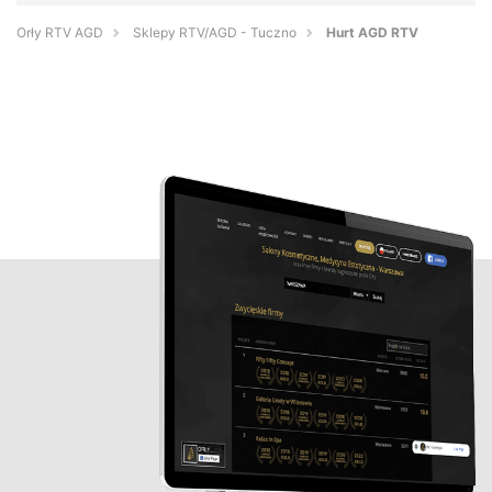
Orły RTV AGD
Sklepy RTV/AGD - Tuczno
Hurt AGD RTV