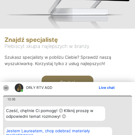
Znajdź specjalistę
Plebiscyt skupia najlepszych w branży
Szukasz specjalisty w pobliżu Ciebie? Sprawdź naszą
wyszukiwarkę. Korzystaj tylko z usług najlepszych!
Szukaj
ORŁY RTV AGD
Live chat
12:35
Cześć, chętnie Ci pomogę! 🙂 Kliknij proszę w
odpowiedni temat rozmowy! 🙂
Organizator plebiscytu
Plebiscyt
Kontakt
Jestem Laureatem, chcę odebrać materiały
Bright Side Solutions sp. z o.
Laureaci
Kontakt