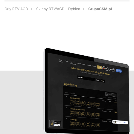
Orły RTV AGD
Sklepy RTV/AGD - Dębica
GrupaGSM.pl