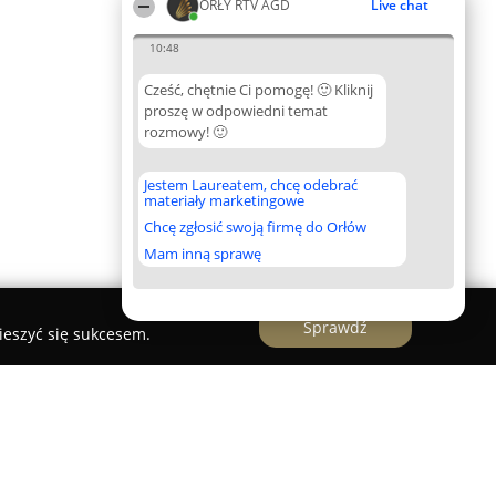
ORŁY RTV AGD
Live chat
10:48
Cześć, chętnie Ci pomogę! 🙂 Kliknij
proszę w odpowiedni temat
rozmowy! 🙂
Jestem Laureatem, chcę odebrać
materiały marketingowe
Chcę zgłosić swoją firmę do Orłów
Mam inną sprawę
Sprawdź
ieszyć się sukcesem.