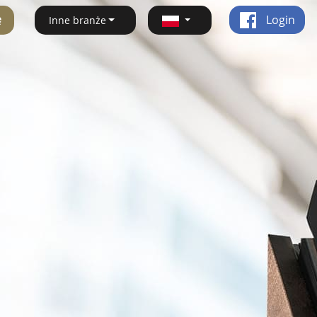
ę
Login
Inne branże