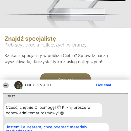
Znajdź specjalistę
Plebiscyt skupia najlepszych w branży
Szukasz specjalisty w pobliżu Ciebie? Sprawdź naszą
wyszukiwarkę. Korzystaj tylko z usług najlepszych!
Szukaj
ORŁY RTV AGD
Live chat
20:12
Cześć, chętnie Ci pomogę! 🙂 Kliknij proszę w
odpowiedni temat rozmowy! 🙂
Organizator plebiscytu
Plebiscyt
Kontakt
Jestem Laureatem, chcę odebrać materiały
Bright Side Solutions sp. z o.
Laureaci
Kontakt