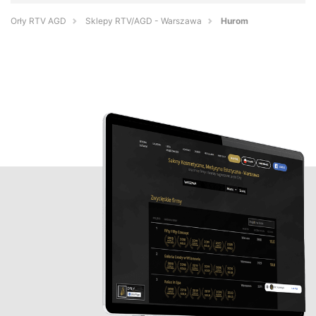
Orły RTV AGD
Sklepy RTV/AGD - Warszawa
Hurom