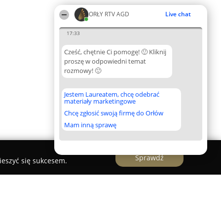
ORŁY RTV AGD
Live chat
17:33
Cześć, chętnie Ci pomogę! 🙂 Kliknij
proszę w odpowiedni temat
rozmowy! 🙂
Jestem Laureatem, chcę odebrać
materiały marketingowe
Chcę zgłosić swoją firmę do Orłów
Mam inną sprawę
Sprawdź
ieszyć się sukcesem.