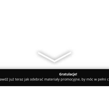
Gratulacje!
awdź już teraz jak odebrać materiały promocyjne, by móc w pełni c
a komputerów telefonów rtv car audio Płock PC Helper