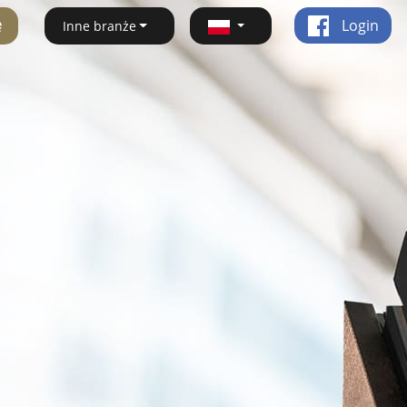
ę
Login
Inne branże