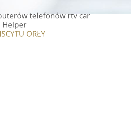
terów telefonów rtv car
C Helper
ISCYTU ORŁY