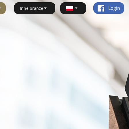
ę
Login
Inne branże