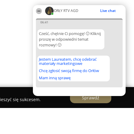
ORŁY RTV AGD
Live chat
06:41
Cześć, chętnie Ci pomogę! 🙂 Kliknij
proszę w odpowiedni temat
rozmowy! 🙂
Jestem Laureatem, chcę odebrać
materiały marketingowe
Chcę zgłosić swoją firmę do Orłów
Mam inną sprawę
Sprawdź
ieszyć się sukcesem.