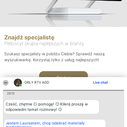
Znajdź specjalistę
Plebiscyt skupia najlepszych w branży
Szukasz specjalisty w pobliżu Ciebie? Sprawdź naszą
wyszukiwarkę. Korzystaj tylko z usług najlepszych!
Szukaj
ORŁY RTV AGD
Live chat
23:12
Cześć, chętnie Ci pomogę! 🙂 Kliknij proszę w
odpowiedni temat rozmowy! 🙂
Organizator plebiscytu
Plebiscyt
Kontakt
Jestem Laureatem, chcę odebrać materiały
Bright Side Solutions sp. z o.
Laureaci
Kontakt