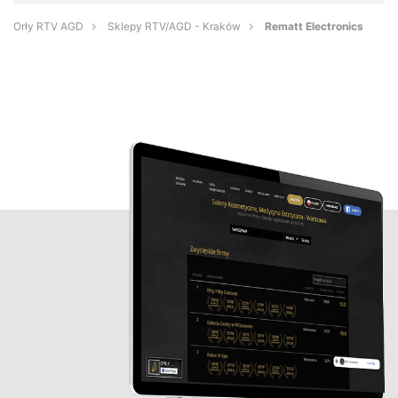
Orły RTV AGD
Sklepy RTV/AGD - Kraków
Rematt Electronics