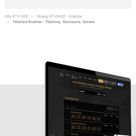
Orły RTV AGD
Sklepy RTV/AGD - Kraków
Telstore Kraków - Telefony, Akcesoria, Serwis