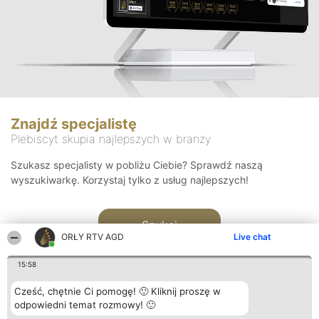
Znajdź specjalistę
Plebiscyt skupia najlepszych w branży
Szukasz specjalisty w pobliżu Ciebie? Sprawdź naszą
wyszukiwarkę. Korzystaj tylko z usług najlepszych!
Szukaj
ORŁY RTV AGD
Live chat
15:58
Cześć, chętnie Ci pomogę! 🙂 Kliknij proszę w
odpowiedni temat rozmowy! 🙂