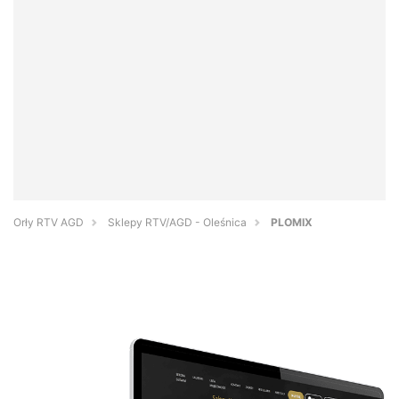
Orły RTV AGD
Sklepy RTV/AGD - Oleśnica
PLOMIX