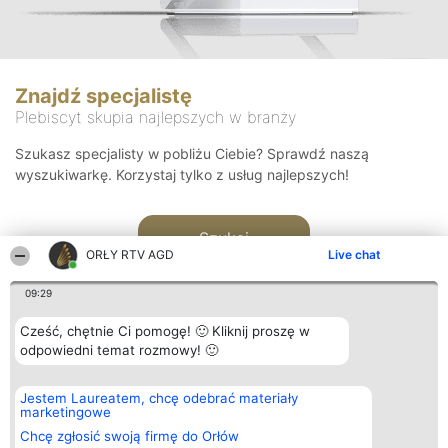
Znajdź specjalistę
Plebiscyt skupia najlepszych w branży
Szukasz specjalisty w pobliżu Ciebie? Sprawdź naszą
wyszukiwarkę. Korzystaj tylko z usług najlepszych!
Szukaj
ORŁY RTV AGD
Live chat
09:29
Cześć, chętnie Ci pomogę! 🙂 Kliknij proszę w
odpowiedni temat rozmowy! 🙂
Organizator plebiscytu
Plebiscyt
Kontakt
Jestem Laureatem, chcę odebrać materiały
Bright Side Solutions sp. z o.
Laureaci
Kontakt
marketingowe
o. sp. k.
Lista
ul. Ruska 22
wszystkich
Chcę zgłosić swoją firmę do Orłów
Wrocław 50-079
Laureatów