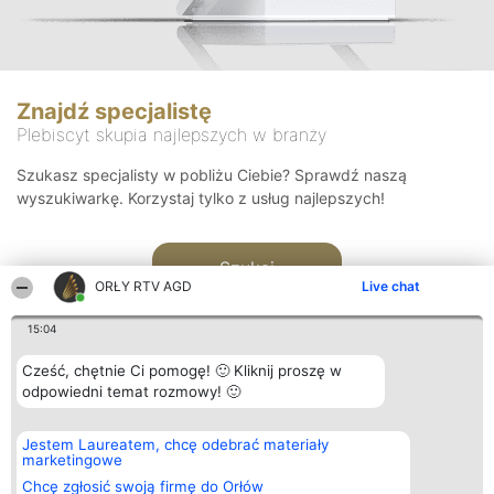
Znajdź specjalistę
Plebiscyt skupia najlepszych w branży
Szukasz specjalisty w pobliżu Ciebie? Sprawdź naszą
wyszukiwarkę. Korzystaj tylko z usług najlepszych!
Szukaj
ORŁY RTV AGD
Live chat
15:04
Cześć, chętnie Ci pomogę! 🙂 Kliknij proszę w
odpowiedni temat rozmowy! 🙂
Organizator plebiscytu
Plebiscyt
Kontakt
Jestem Laureatem, chcę odebrać materiały
Bright Side Solutions sp. z o.
Laureaci
Kontakt
marketingowe
o. sp. k.
Lista
ul. Ruska 22
wszystkich
Chcę zgłosić swoją firmę do Orłów