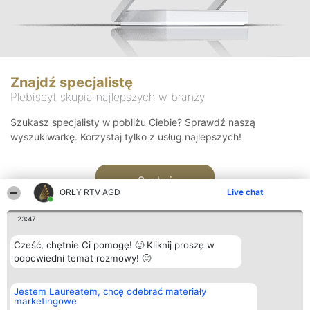
Znajdź specjalistę
Plebiscyt skupia najlepszych w branży
Szukasz specjalisty w pobliżu Ciebie? Sprawdź naszą
wyszukiwarkę. Korzystaj tylko z usług najlepszych!
Szukaj
ORŁY RTV AGD
Live chat
23:47
Cześć, chętnie Ci pomogę! 🙂 Kliknij proszę w
odpowiedni temat rozmowy! 🙂
Organizator plebiscytu
Plebiscyt
Kontakt
Jestem Laureatem, chcę odebrać materiały
Bright Side Solutions sp. z o.
Laureaci
Kontakt
marketingowe
o. sp. k.
Lista