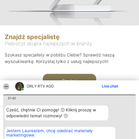
Znajdź specjalistę
Plebiscyt skupia najlepszych w branży
Szukasz specjalisty w pobliżu Ciebie? Sprawdź naszą
wyszukiwarkę. Korzystaj tylko z usług najlepszych!
Szukaj
ORŁY RTV AGD
Live chat
21:42
Cześć, chętnie Ci pomogę! 🙂 Kliknij proszę w
odpowiedni temat rozmowy! 🙂
Organizator plebiscytu
Plebiscyt
Kontakt
Jestem Laureatem, chcę odebrać materiały
Bright Side Solutions sp. z o.
Laureaci
Kontakt
marketingowe
o. sp. k.
Lista