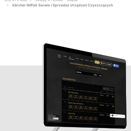
Kärcher Nilfisk Serwis i Sprzedaż Urządzeń Czyszczących