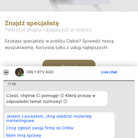
Znajdź specjalistę
Plebiscyt skupia najlepszych w branży
Szukasz specjalisty w pobliżu Ciebie? Sprawdź naszą
wyszukiwarkę. Korzystaj tylko z usług najlepszych!
Szukaj
ORŁY RTV AGD
Live chat
17:28
Cześć, chętnie Ci pomogę! 🙂 Kliknij proszę w
odpowiedni temat rozmowy! 🙂
Organizator plebiscytu
Plebiscyt
Kontakt
Jestem Laureatem, chcę odebrać materiały
Bright Side Solutions sp. z o.
Laureaci
Kontakt
marketingowe
o. sp. k.
Lista
ul. Ruska 22
wszystkich
Chcę zgłosić swoją firmę do Orłów
Wrocław 50-079
Laureatów
Mam inną sprawę
KRS 0000749100 | Regon
Zasady