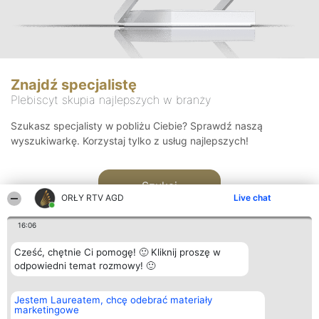
Znajdź specjalistę
Plebiscyt skupia najlepszych w branży
Szukasz specjalisty w pobliżu Ciebie? Sprawdź naszą
wyszukiwarkę. Korzystaj tylko z usług najlepszych!
Szukaj
ORŁY RTV AGD
Live chat
16:06
Cześć, chętnie Ci pomogę! 🙂 Kliknij proszę w
odpowiedni temat rozmowy! 🙂
Organizator plebiscytu
Plebiscyt
Kontakt
Jestem Laureatem, chcę odebrać materiały
Bright Side Solutions sp. z o.
Laureaci
Kontakt
marketingowe
o. sp. k.
Lista