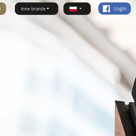
ę
Login
Inne branże