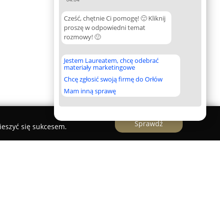
Cześć, chętnie Ci pomogę! 🙂 Kliknij
proszę w odpowiedni temat
rozmowy! 🙂
Jestem Laureatem, chcę odebrać
materiały marketingowe
Chcę zgłosić swoją firmę do Orłów
Mam inną sprawę
Sprawdź
ieszyć się sukcesem.