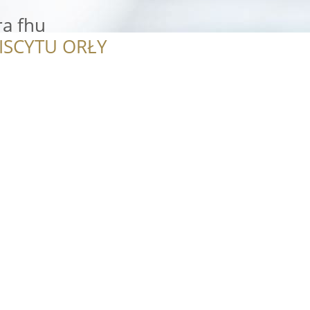
ra fhu
ISCYTU ORŁY