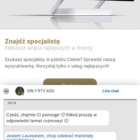
Znajdź specjalistę
Plebiscyt skupia najlepszych w branży
Szukasz specjalisty w pobliżu Ciebie? Sprawdź naszą
wyszukiwarkę. Korzystaj tylko z usług najlepszych!
Szukaj
ORŁY RTV AGD
Live chat
05:14
Cześć, chętnie Ci pomogę! 🙂 Kliknij proszę w
odpowiedni temat rozmowy! 🙂
Organizator plebiscytu
Plebiscyt
Kontakt
Jestem Laureatem, chcę odebrać materiały
Bright Side Solutions sp. z o.
Laureaci
Kontakt