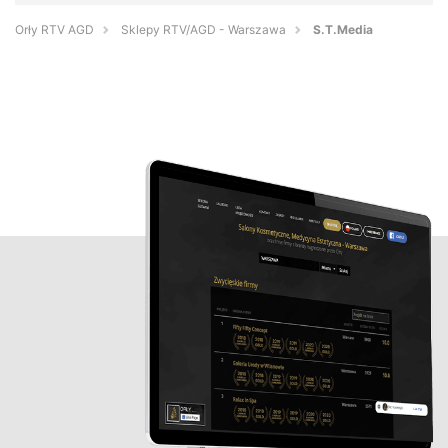
Orły RTV AGD
Sklepy RTV/AGD - Warszawa
S.T.Media