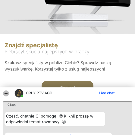
Znajdź specjalistę
Plebiscyt skupia najlepszych w branży
Szukasz specjalisty w pobliżu Ciebie? Sprawdź naszą
wyszukiwarkę. Korzystaj tylko z usług najlepszych!
Szukaj
ORŁY RTV AGD
Live chat
03:04
Cześć, chętnie Ci pomogę! 🙂 Kliknij proszę w
odpowiedni temat rozmowy! 🙂
Organizator plebiscytu
Plebiscyt
Kontakt