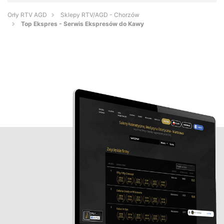
Orły RTV AGD
Sklepy RTV/AGD - Chorzów
Top Ekspres - Serwis Ekspresów do Kawy