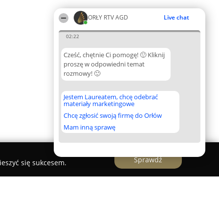
ORŁY RTV AGD
Live chat
02:22
Cześć, chętnie Ci pomogę! 🙂 Kliknij
proszę w odpowiedni temat
rozmowy! 🙂
Jestem Laureatem, chcę odebrać
materiały marketingowe
Chcę zgłosić swoją firmę do Orłów
Mam inną sprawę
Sprawdź
ieszyć się sukcesem.