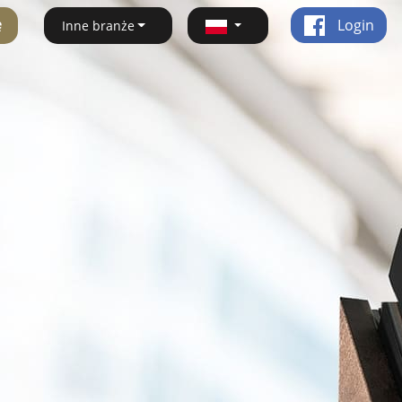
ę
Login
Inne branże