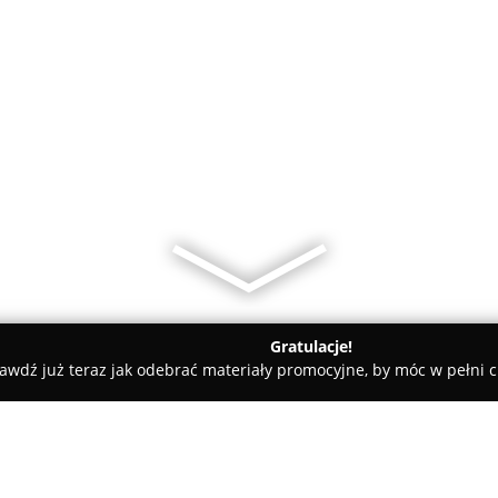
Gratulacje!
awdź już teraz jak odebrać materiały promocyjne, by móc w pełni c
is RTV AGD Dom-EL Klimatyzacja domowa