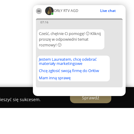
ORŁY RTV AGD
Live chat
07:16
Cześć, chętnie Ci pomogę! 🙂 Kliknij
proszę w odpowiedni temat
rozmowy! 🙂
Jestem Laureatem, chcę odebrać
materiały marketingowe
Chcę zgłosić swoją firmę do Orłów
Mam inną sprawę
Sprawdź
ieszyć się sukcesem.