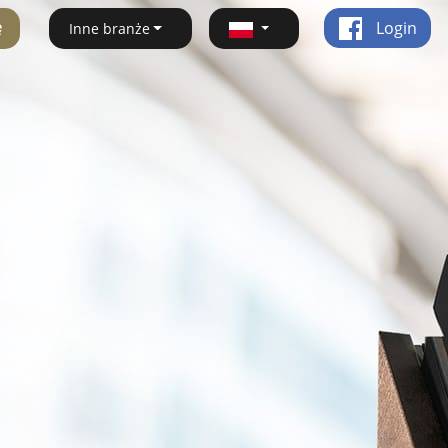
ę
Login
Inne branże