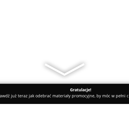
Gratulacje!
awdź już teraz jak odebrać materiały promocyjne, by móc w pełni c
Outlet RTV AGD Stala Group Częstochowa - Dolna 6