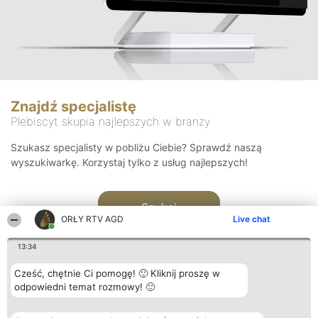
Znajdź specjalistę
Plebiscyt skupia najlepszych w branży
Szukasz specjalisty w pobliżu Ciebie? Sprawdź naszą
wyszukiwarkę. Korzystaj tylko z usług najlepszych!
Szukaj
ORŁY RTV AGD
Live chat
13:34
Cześć, chętnie Ci pomogę! 🙂 Kliknij proszę w
odpowiedni temat rozmowy! 🙂
Organizator plebiscytu
Plebiscyt
Kontakt