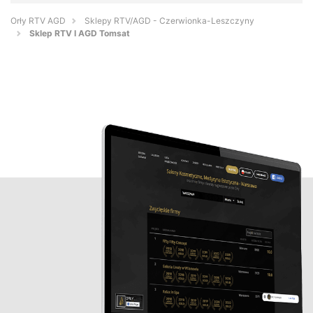
Orły RTV AGD
Sklepy RTV/AGD - Czerwionka-Leszczyny
Sklep RTV I AGD Tomsat