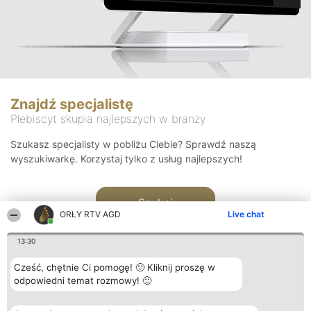
Znajdź specjalistę
Plebiscyt skupia najlepszych w branży
Szukasz specjalisty w pobliżu Ciebie? Sprawdź naszą
wyszukiwarkę. Korzystaj tylko z usług najlepszych!
Szukaj
ORŁY RTV AGD
Live chat
13:30
Cześć, chętnie Ci pomogę! 🙂 Kliknij proszę w
odpowiedni temat rozmowy! 🙂
Organizator plebiscytu
Plebiscyt
Kontakt