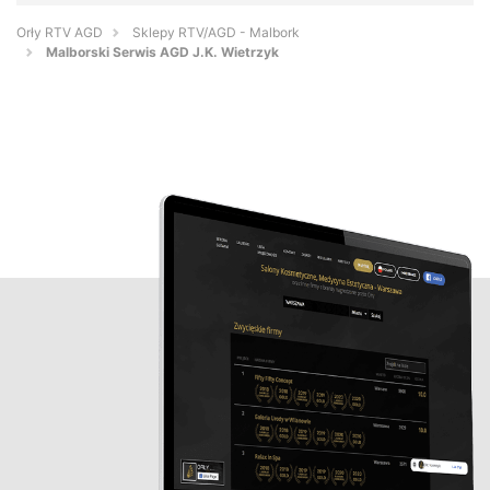
Orły RTV AGD
Sklepy RTV/AGD - Malbork
Malborski Serwis AGD J.K. Wietrzyk