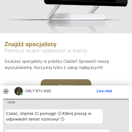
Znajdź specjalistę
Plebiscyt skupia najlepszych w branży
Szukasz specjalisty w pobliżu Ciebie? Sprawdź naszą
wyszukiwarkę. Korzystaj tylko z usług najlepszych!
Szukaj
ORŁY RTV AGD
Live chat
14:05
Cześć, chętnie Ci pomogę! 🙂 Kliknij proszę w
odpowiedni temat rozmowy! 🙂
Organizator plebiscytu
Plebiscyt
Kontakt