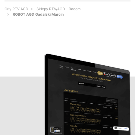
Orły RTV AGD
Sklepy RTV/AGD - Radom
ROBOT AGD Gadalski Marcin