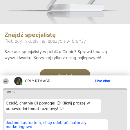
Znajdź specjalistę
Plebiscyt skupia najlepszych w branży
Szukasz specjalisty w pobliżu Ciebie? Sprawdź naszą
wyszukiwarkę. Korzystaj tylko z usług najlepszych!
Szukaj
ORŁY RTV AGD
Live chat
09:05
Cześć, chętnie Ci pomogę! 🙂 Kliknij proszę w
odpowiedni temat rozmowy! 🙂
Organizator plebiscytu
Plebiscyt
Kontakt
Jestem Laureatem, chcę odebrać materiały
Bright Side Solutions sp. z o.
Laureaci
Kontakt
marketingowe
o. sp. k.
Lista