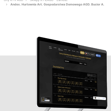
Andex. Hurtownia Art. Gospodarstwa Domowego AGD. Bucior A.