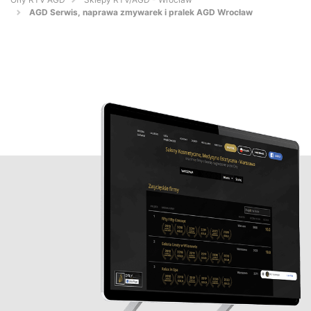
AGD Serwis, naprawa zmywarek i pralek AGD Wrocław