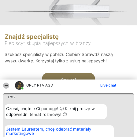
Znajdź specjalistę
Plebiscyt skupia najlepszych w branży
Szukasz specjalisty w pobliżu Ciebie? Sprawdź naszą
wyszukiwarkę. Korzystaj tylko z usług najlepszych!
Szukaj
ORŁY RTV AGD
Live chat
17:12
Cześć, chętnie Ci pomogę! 🙂 Kliknij proszę w
odpowiedni temat rozmowy! 🙂
Organizator plebiscytu
Plebiscyt
Kontakt
Jestem Laureatem, chcę odebrać materiały
Bright Side Solutions sp. z o.
Laureaci
Kontakt
marketingowe
o. sp. k.
Lista