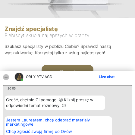
Znajdź specjalistę
Plebiscyt skupia najlepszych w branży
Szukasz specjalisty w pobliżu Ciebie? Sprawdź naszą
wyszukiwarkę. Korzystaj tylko z usług najlepszych!
Szukaj
ORŁY RTV AGD
Live chat
20:05
Cześć, chętnie Ci pomogę! 🙂 Kliknij proszę w
odpowiedni temat rozmowy! 🙂
Organizator plebiscytu
Plebiscyt
Kontakt
Jestem Laureatem, chcę odebrać materiały
Bright Side Solutions sp. z o.
Laureaci
Kontakt
marketingowe
o. sp. k.
Lista
ul. Ruska 22
wszystkich
Chcę zgłosić swoją firmę do Orłów
Wrocław 50-079
Laureatów