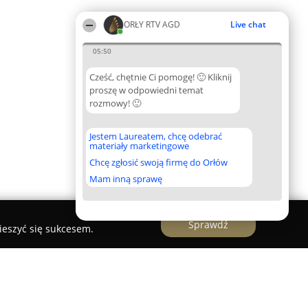
ORŁY RTV AGD
Live chat
05:50
Cześć, chętnie Ci pomogę! 🙂 Kliknij
proszę w odpowiedni temat
rozmowy! 🙂
Jestem Laureatem, chcę odebrać
materiały marketingowe
Chcę zgłosić swoją firmę do Orłów
Mam inną sprawę
Sprawdź
ieszyć się sukcesem.