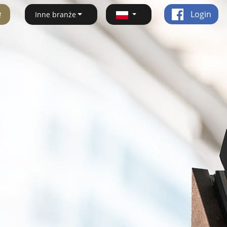
ę
Login
Inne branże