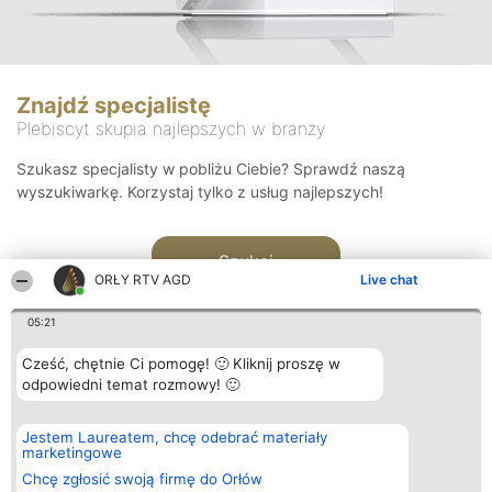
Znajdź specjalistę
Plebiscyt skupia najlepszych w branży
Szukasz specjalisty w pobliżu Ciebie? Sprawdź naszą
wyszukiwarkę. Korzystaj tylko z usług najlepszych!
Szukaj
ORŁY RTV AGD
Live chat
05:21
Cześć, chętnie Ci pomogę! 🙂 Kliknij proszę w
odpowiedni temat rozmowy! 🙂
Organizator plebiscytu
Plebiscyt
Kontakt
Jestem Laureatem, chcę odebrać materiały
Bright Side Solutions sp. z o.
Laureaci
Kontakt
marketingowe
o. sp. k.
Lista
ul. Ruska 22
wszystkich
Chcę zgłosić swoją firmę do Orłów
Wrocław 50-079
Laureatów