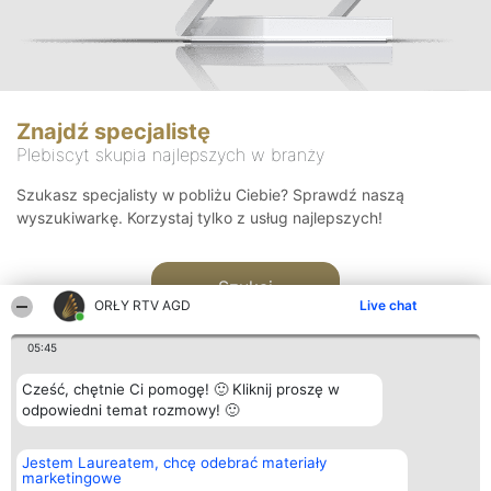
Znajdź specjalistę
Plebiscyt skupia najlepszych w branży
Szukasz specjalisty w pobliżu Ciebie? Sprawdź naszą
wyszukiwarkę. Korzystaj tylko z usług najlepszych!
Szukaj
ORŁY RTV AGD
Live chat
05:45
Cześć, chętnie Ci pomogę! 🙂 Kliknij proszę w
odpowiedni temat rozmowy! 🙂
Organizator plebiscytu
Plebiscyt
Kontakt
Jestem Laureatem, chcę odebrać materiały
Bright Side Solutions sp. z o.
Laureaci
Kontakt
marketingowe
o. sp. k.
Lista