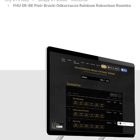
FHU ER-BE Piotr Brocki Odkurzacze Rainbow Roboclean Roomba