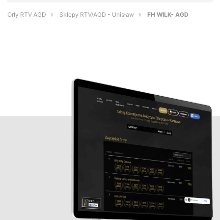
Orły RTV AGD
Sklepy RTV/AGD - Unisław
FH WILK- AGD