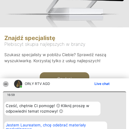
Znajdź specjalistę
Plebiscyt skupia najlepszych w branży
Szukasz specjalisty w pobliżu Ciebie? Sprawdź naszą
wyszukiwarkę. Korzystaj tylko z usług najlepszych!
Szukaj
ORŁY RTV AGD
Live chat
16:59
Cześć, chętnie Ci pomogę! 🙂 Kliknij proszę w
odpowiedni temat rozmowy! 🙂
Organizator plebiscytu
Plebiscyt
Kontakt
Jestem Laureatem, chcę odebrać materiały
Bright Side Solutions sp. z o.
Laureaci
Kontakt