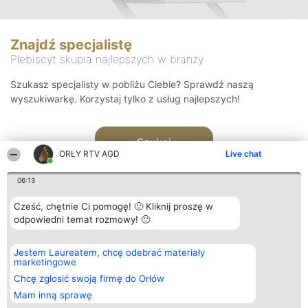
Znajdź specjalistę
Plebiscyt skupia najlepszych w branży
Szukasz specjalisty w pobliżu Ciebie? Sprawdź naszą
wyszukiwarkę. Korzystaj tylko z usług najlepszych!
Szukaj
ORŁY RTV AGD
Live chat
06:13
Cześć, chętnie Ci pomogę! 🙂 Kliknij proszę w
odpowiedni temat rozmowy! 🙂
Organizator plebiscytu
Plebiscyt
Kontakt
Jestem Laureatem, chcę odebrać materiały
Bright Side Solutions sp. z o.
Laureaci
Kontakt
marketingowe
o. sp. k.
Lista
ul. Ruska 22
wszystkich
Chcę zgłosić swoją firmę do Orłów
Wrocław 50-079
Laureatów
Mam inną sprawę
KRS 0000749100 | Regon
Zasady
381313360 | NIP 8943132676
Regulamin