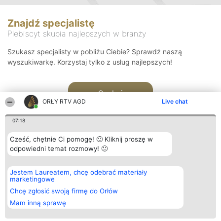
Znajdź specjalistę
Plebiscyt skupia najlepszych w branży
Szukasz specjalisty w pobliżu Ciebie? Sprawdź naszą
wyszukiwarkę. Korzystaj tylko z usług najlepszych!
Szukaj
ORŁY RTV AGD
Live chat
07:18
Cześć, chętnie Ci pomogę! 🙂 Kliknij proszę w
odpowiedni temat rozmowy! 🙂
Organizator plebiscytu
Plebiscyt
Kontakt
Jestem Laureatem, chcę odebrać materiały
Bright Side Solutions sp. z o.
Laureaci
Kontakt
marketingowe
o. sp. k.
Lista
ul. Ruska 22
wszystkich
Chcę zgłosić swoją firmę do Orłów
Wrocław 50-079
Laureatów
Mam inną sprawę
KRS 0000749100 | Regon
Zasady
381313360 | NIP 8943132676
Regulamin
+48 508 492 400
Polityka