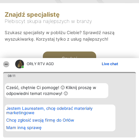
Znajdź specjalistę
Plebiscyt skupia najlepszych w branży
Szukasz specjalisty w pobliżu Ciebie? Sprawdź naszą
wyszukiwarkę. Korzystaj tylko z usług najlepszych!
Szukaj
ORŁY RTV AGD
Live chat
08:11
Cześć, chętnie Ci pomogę! 🙂 Kliknij proszę w
odpowiedni temat rozmowy! 🙂
Organizator plebiscytu
Plebiscyt
Kontakt
Jestem Laureatem, chcę odebrać materiały
Bright Side Solutions sp. z o.
Laureaci
Kontakt
marketingowe
o. sp. k.
Lista
ul. Ruska 22
wszystkich
Chcę zgłosić swoją firmę do Orłów
Wrocław 50-079
Laureatów
Mam inną sprawę
KRS 0000749100 | Regon
Zasady
381313360 | NIP 8943132676
Regulamin
+48 508 492 400
Polityka