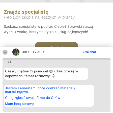
Znajdź specjalistę
Plebiscyt skupia najlepszych w branży
Szukasz specjalisty w pobliżu Ciebie? Sprawdź naszą
wyszukiwarkę. Korzystaj tylko z usług najlepszych!
Szukaj
ORŁY RTV AGD
Live chat
10:51
Cześć, chętnie Ci pomogę! 🙂 Kliknij proszę w
odpowiedni temat rozmowy! 🙂
Organizator plebiscytu
Plebiscyt
Kontakt
Jestem Laureatem, chcę odebrać materiały
Bright Side Solutions sp. z o.
Laureaci
Kontakt
marketingowe
o. sp. k.
Lista
ul. Ruska 22
wszystkich
Chcę zgłosić swoją firmę do Orłów
Wrocław 50-079
Laureatów
Mam inną sprawę
KRS 0000749100 | Regon
Zasady
381313360 | NIP 8943132676
Regulamin
+48 508 492 400
Polityka