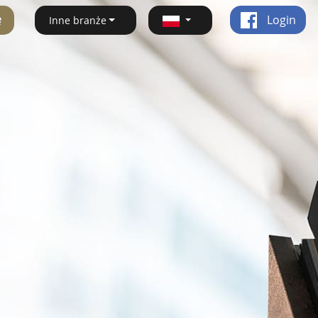
ę
Login
Inne branże