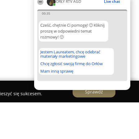
ORŁY RTV AGD
Live chat
00:35
Cześć, chętnie Ci pomogę! 🙂 Kliknij
proszę w odpowiedni temat
rozmowy! 🙂
Jestem Laureatem, chcę odebrać
materiały marketingowe
Chcę zgłosić swoją firmę do Orłów
Mam inną sprawę
Sprawdź
ieszyć się sukcesem.