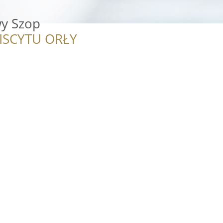
y Szop
ISCYTU ORŁY