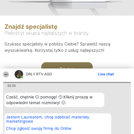
Znajdź specjalistę
Plebiscyt skupia najlepszych w branży
Szukasz specjalisty w pobliżu Ciebie? Sprawdź naszą
wyszukiwarkę. Korzystaj tylko z usług najlepszych!
Szukaj
ORŁY RTV AGD
Live chat
02:33
Cześć, chętnie Ci pomogę! 🙂 Kliknij proszę w
odpowiedni temat rozmowy! 🙂
Organizator plebiscytu
Plebiscyt
Kontakt
Jestem Laureatem, chcę odebrać materiały
Bright Side Solutions sp. z o.
Laureaci
Kontakt
marketingowe
o. sp. k.
Lista
ul. Ruska 22
wszystkich
Chcę zgłosić swoją firmę do Orłów
Wrocław 50-079
Laureatów