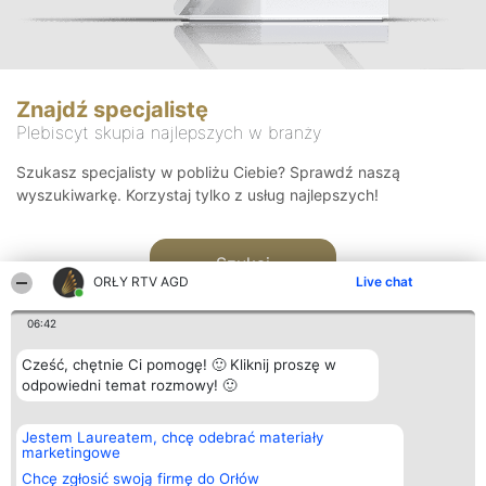
Znajdź specjalistę
Plebiscyt skupia najlepszych w branży
Szukasz specjalisty w pobliżu Ciebie? Sprawdź naszą
wyszukiwarkę. Korzystaj tylko z usług najlepszych!
Szukaj
ORŁY RTV AGD
Live chat
06:42
Cześć, chętnie Ci pomogę! 🙂 Kliknij proszę w
odpowiedni temat rozmowy! 🙂
Organizator plebiscytu
Plebiscyt
Kontakt
Jestem Laureatem, chcę odebrać materiały
Bright Side Solutions sp. z o.
Laureaci
Kontakt
marketingowe
o. sp. k.
Lista
ul. Ruska 22
wszystkich
Chcę zgłosić swoją firmę do Orłów