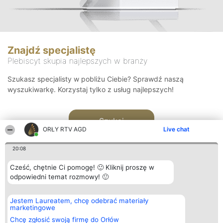
Znajdź specjalistę
Plebiscyt skupia najlepszych w branży
Szukasz specjalisty w pobliżu Ciebie? Sprawdź naszą
wyszukiwarkę. Korzystaj tylko z usług najlepszych!
Szukaj
ORŁY RTV AGD
Live chat
20:08
Cześć, chętnie Ci pomogę! 🙂 Kliknij proszę w
odpowiedni temat rozmowy! 🙂
Organizator plebiscytu
Plebiscyt
Kontakt
Jestem Laureatem, chcę odebrać materiały
Bright Side Solutions sp. z o.
Laureaci
Kontakt
marketingowe
o. sp. k.
Lista
ul. Ruska 22
wszystkich
Chcę zgłosić swoją firmę do Orłów