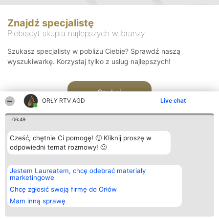
Znajdź specjalistę
Plebiscyt skupia najlepszych w branży
Szukasz specjalisty w pobliżu Ciebie? Sprawdź naszą
wyszukiwarkę. Korzystaj tylko z usług najlepszych!
Szukaj
ORŁY RTV AGD
Live chat
06:49
Cześć, chętnie Ci pomogę! 🙂 Kliknij proszę w
odpowiedni temat rozmowy! 🙂
Organizator plebiscytu
Plebiscyt
Kontakt
Jestem Laureatem, chcę odebrać materiały
Bright Side Solutions sp. z o.
Laureaci
Kontakt
marketingowe
o. sp. k.
Lista
ul. Ruska 22
wszystkich
Chcę zgłosić swoją firmę do Orłów
Wrocław 50-079
Laureatów
Mam inną sprawę
KRS 0000749100 | Regon
Zasady
381313360 | NIP 8943132676
Regulamin
+48 508 492 400
Polityka