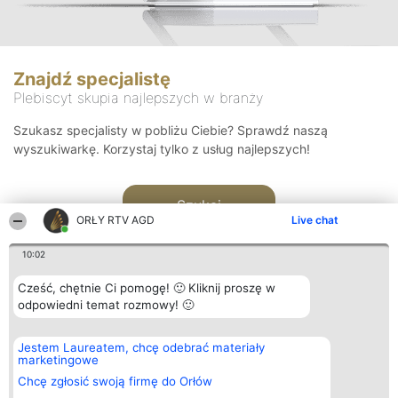
Znajdź specjalistę
Plebiscyt skupia najlepszych w branży
Szukasz specjalisty w pobliżu Ciebie? Sprawdź naszą
wyszukiwarkę. Korzystaj tylko z usług najlepszych!
Szukaj
ORŁY RTV AGD
Live chat
10:02
Cześć, chętnie Ci pomogę! 🙂 Kliknij proszę w
odpowiedni temat rozmowy! 🙂
Organizator plebiscytu
Plebiscyt
Kontakt
Jestem Laureatem, chcę odebrać materiały
Bright Side Solutions sp. z o.
Laureaci
Kontakt
marketingowe
o. sp. k.
Lista
ul. Ruska 22
wszystkich
Chcę zgłosić swoją firmę do Orłów
Wrocław 50-079
Laureatów