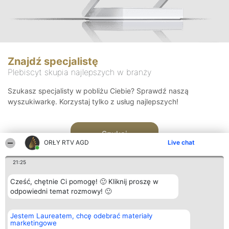
Znajdź specjalistę
Plebiscyt skupia najlepszych w branży
Szukasz specjalisty w pobliżu Ciebie? Sprawdź naszą
wyszukiwarkę. Korzystaj tylko z usług najlepszych!
Szukaj
ORŁY RTV AGD
Live chat
21:25
Cześć, chętnie Ci pomogę! 🙂 Kliknij proszę w
odpowiedni temat rozmowy! 🙂
Organizator plebiscytu
Plebiscyt
Kontakt
Jestem Laureatem, chcę odebrać materiały
Bright Side Solutions sp. z o.
Laureaci
Kontakt
marketingowe
o. sp. k.
Lista