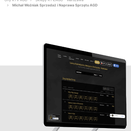
Michał Woźniak Sprzedaż i Naprawa Sprzętu AGD