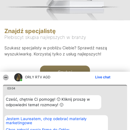
Znajdź specjalistę
Plebiscyt skupia najlepszych w branży
Szukasz specjalisty w pobliżu Ciebie? Sprawdź naszą
wyszukiwarkę. Korzystaj tylko z usług najlepszych!
Szukaj
ORŁY RTV AGD
Live chat
03:04
Cześć, chętnie Ci pomogę! 🙂 Kliknij proszę w
odpowiedni temat rozmowy! 🙂
Organizator plebiscytu
Plebiscyt
Kontakt
Jestem Laureatem, chcę odebrać materiały
Bright Side Solutions sp. z o.
Laureaci
Kontakt
marketingowe
o. sp. k.
Lista
ul. Ruska 22
wszystkich
Chcę zgłosić swoją firmę do Orłów